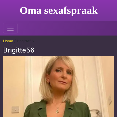
Oma sexafspraak
Home
Brigitte56
Brigitte56