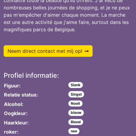
connaître toute la beauté qu'ils offrent. J'ai vécu de
nombreuses belles journées de shopping, et je ne peux
pas m'empêcher d'aimer chaque moment. La marche
est une autre activité que j'aime faire, surtout dans les
magnifiques parcs de Belgique.
Neem direct contact met mij op!
Profiel informatie:
Figuur:
Slank
Relatie status:
Singel
Alcohol:
Nooit
Oogkleur:
blauw
Haarkleur:
Blond
roker:
nee