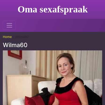
Oma sexafspraak
Home
Wilma60
Wilma60