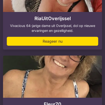
RiaUitOverijssel
Vivacious 64-jarige dame uit Overijssel, dol op nieuwe
ervaringen en gezelligheid.
Reageer nu
Fleur70