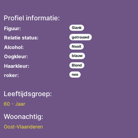
Profiel informatie:
Figuur:
Slank
Relatie status:
getrouwd
Alcohol:
Nooit
Oogkleur:
blauw
Haarkleur:
Blond
roker:
nee
Leeftijdsgroep:
60 - Jaar
Woonachtig:
Oost-Vlaanderen