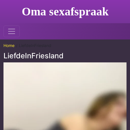
Oma sexafspraak
Home
LiefdeInFriesland
LiefdeInFriesland