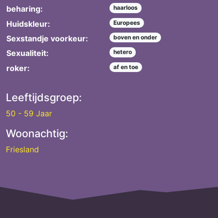
beharing:
haarloos
Huidskleur:
Europees
Sexstandje voorkeur:
boven en onder
Sexualiteit:
hetero
roker:
af en toe
Leeftijdsgroep:
50 - 59 Jaar
Woonachtig:
Friesland