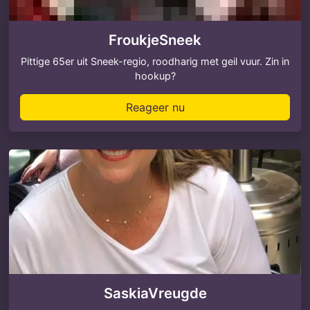
FroukjeSneek
Pittige 65er uit Sneek-regio, roodharig met geil vuur. Zin in
hookup?
Reageer nu
SaskiaVreugde