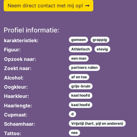
Neem direct contact met mij op!
Profiel informatie:
karakteristiek:
gemeen
grappig
Figuur:
Athletisch
stevig
Opzoek naar:
een man
Zoekt naar:
partners ruilen
Alcohol:
af en toe
Oogkleur:
grijs-bruin
Haarkleur:
kaal hoofd
Haarlengte:
kaal hoofd
Cupmaat:
d
Schaamhaar:
Vrijstijl (hart, pijl en anderen)
Tattoo:
nee