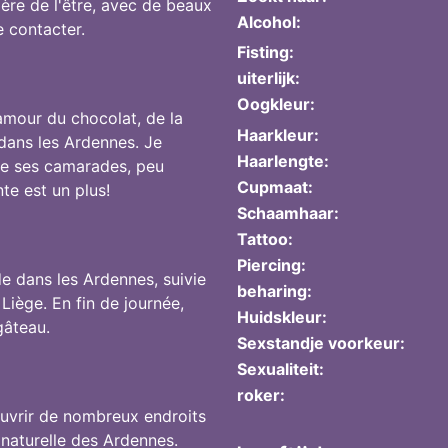
ère de l'être, avec de beaux
Alcohol:
e contacter.
Fisting:
uiterlijk:
Oogkleur:
mour du chocolat, de la
Haarkleur:
 dans les Ardennes. Je
Haarlengte:
cte ses camarades, peu
Cupmaat:
te est un plus!
Schaamhaar:
Tattoo:
Piercing:
 dans les Ardennes, suivie
beharing:
Liège. En fin de journée,
Huidskleur:
gâteau.
Sexstandje voorkeur:
Sexualiteit:
roker:
couvrir de nombreux endroits
 naturelle des Ardennes.