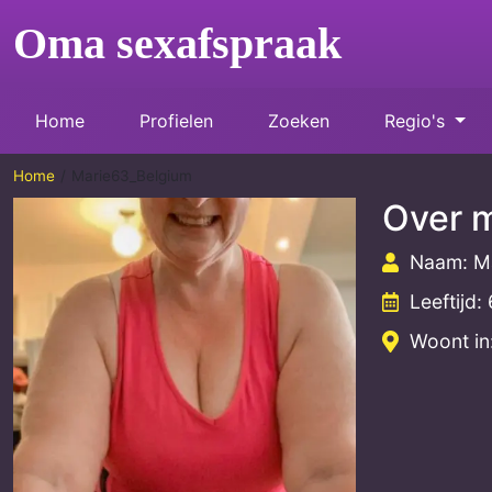
Oma sexafspraak
Home
Profielen
Zoeken
Regio's
Home
Marie63_Belgium
Over m
Naam: M
Leeftijd:
Woont in