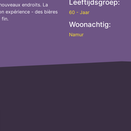
Leeftijdsgroep:
 nouveaux endroits. La
on expérience - des bières
60 - Jaar
fin.
Woonachtig:
Namur