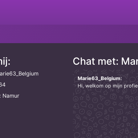
ij:
Chat met: Ma
arie63_Belgium
Marie63_Belgium:
 64
Hi, welkom op mijn profi
: Namur