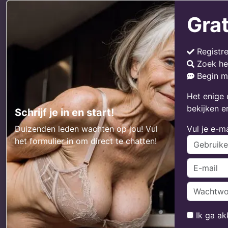
Grat
Registr
Zoek he
Begin m
Het enige 
bekijken e
Schrijf je in en start!
Duizenden leden wachten op jou! Vul
Vul je e-m
het formulier in om direct te chatten!
Ik ga a