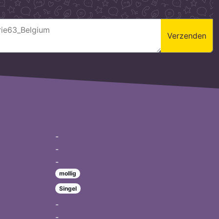
Verzenden
-
-
-
mollig
Singel
-
-