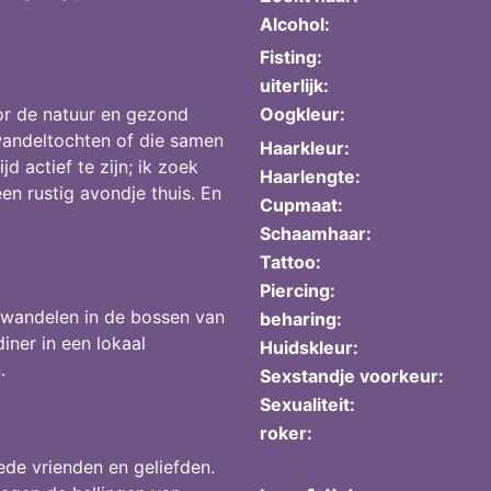
Alcohol:
Fisting:
uiterlijk:
or de natuur en gezond
Oogkleur:
wandeltochten of die samen
Haarkleur:
d actief te zijn; ik zoek
Haarlengte:
n rustig avondje thuis. En
Cupmaat:
Schaamhaar:
Tattoo:
Piercing:
n wandelen in de bossen van
beharing:
iner in een lokaal
Huidskleur:
.
Sexstandje voorkeur:
Sexualiteit:
roker:
ede vrienden en geliefden.