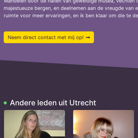
Wandelen door de hallen van geweldige musea, vechten t
majestueuze bergen, en deelnemen aan de vreugde van een
ruimte voor meer ervaringen, en ik ben klaar om die te d
Neem direct contact met mij op!
Andere leden uit Utrecht