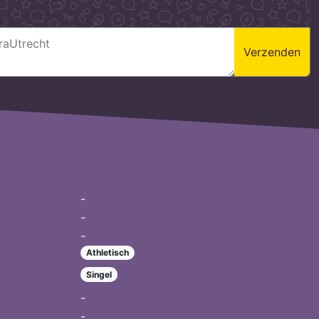
Verzenden
-
-
-
Athletisch
Singel
-
-