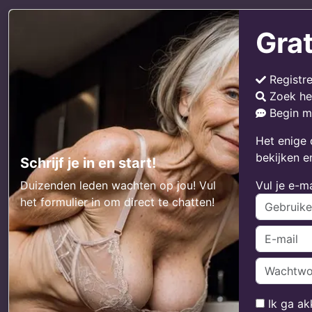
Grat
Registr
Zoek he
Begin m
Het enige 
bekijken e
Schrijf je in en start!
Duizenden leden wachten op jou! Vul
Vul je e-m
het formulier in om direct te chatten!
Ik ga a