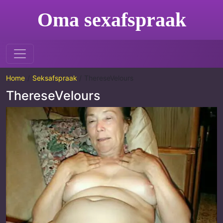
Oma sexafspraak
Home
Seksafspraak
ThereseVelours
ThereseVelours