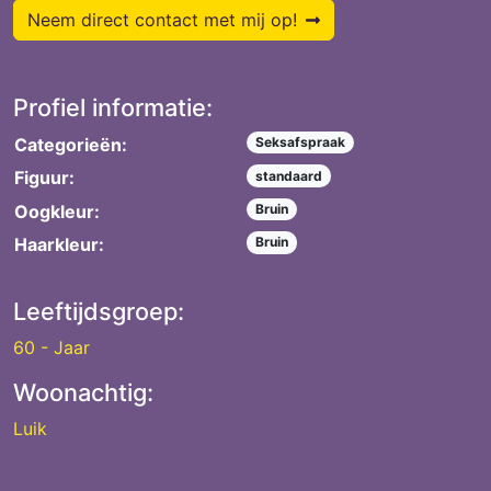
Neem direct contact met mij op!
Profiel informatie:
Categorieën:
Seksafspraak
Figuur:
standaard
Oogkleur:
Bruin
Haarkleur:
Bruin
Leeftijdsgroep:
60 - Jaar
Woonachtig:
Luik