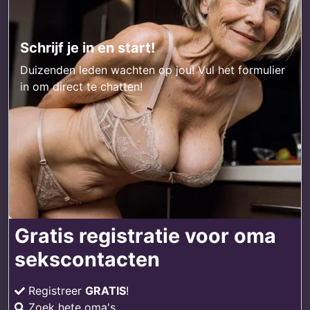
Schrijf je in en start!
Duizenden leden wachten op jou! Vul het formulier
in om direct te chatten!
Gratis registratie voor oma
sekscontacten
Registreer
GRATIS
!
Zoek hete oma's