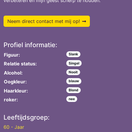
verbeteren en mijn geest scherp te houden.
Neem direct contact met mij op!
Profiel informatie:
Figuur:
Slank
Relatie status:
Singel
Alcohol:
Nooit
Oogkleur:
blauw
Haarkleur:
Blond
roker:
nee
Leeftijdsgroep:
60 - Jaar