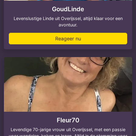
GoudLinde
Levenslustige Linde uit Overijssel, altijd klaar voor een
avontuur.
Reageer nu
Fleur70
Levendige 70-jarige vrouw uit Overijssel, met een passie
voor wandelen, koken en lezen. Altijd in de stemming voor